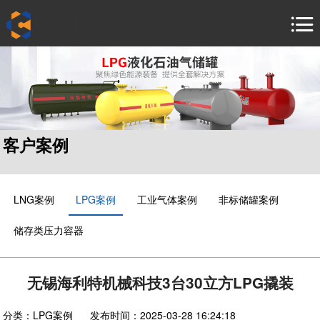
首
页
产
品
客
中
户
新
心
案
闻
安
客户案例
例
中
装
联
心
服
系
关
LNG案例
LPG案例
工业气体案例
非标储罐案例
务
我
于
中
储存类压力容器
们
中
文 /
En /
杰
русский
无锡海利特机械科技3台30立方LPG撬装
язык
分类：
LPG案例
发布时间：
2025-03-28 16:24:18