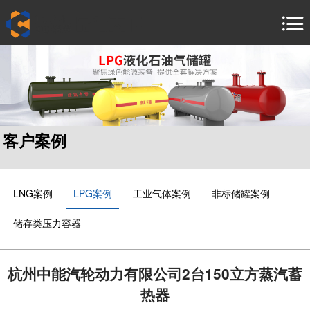
首
页
产
品
客
中
户
新
心
案
闻
安
客户案例
例
中
装
联
心
服
系
关
LNG案例
LPG案例
工业气体案例
非标储罐案例
务
我
于
中
储存类压力容器
们
中
文 /
En /
杰
русский
杭州中能汽轮动力有限公司2台150立方蒸汽蓄
热器
язык