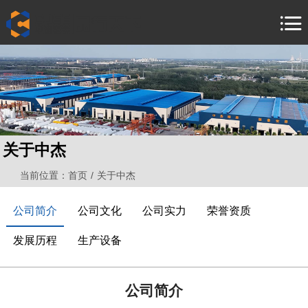
首
页
产
品
客
中
户
新
心
案
闻
安
关于中杰
例
中
装
联
当前位置：
首页
/
关于中杰
心
服
系
关
务
我
于
中
公司简介
公司文化
公司实力
荣誉资质
们
中
文 /
En /
发展历程
生产设备
杰
русский
公司简介
язык