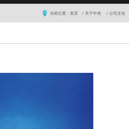
当前位置：
首页
/
关于中杰
/
公司文化