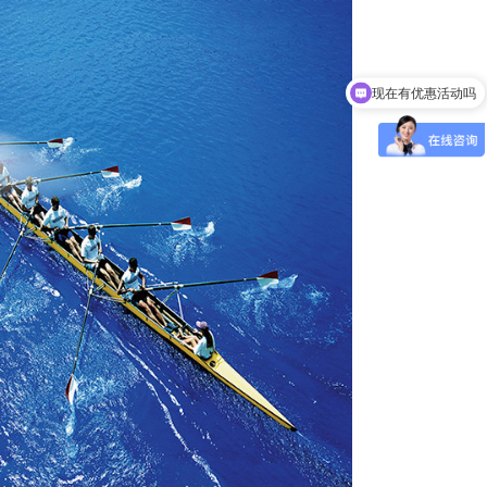
现在有优惠活动吗
可以介绍下你们的产品么