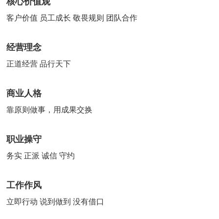
核心价值观
客户价值 员工成长 敬畏规则 团队合作
经营理念
正道经营 品行天下
商业人格
靠原则做事，用成果交换
职业操守
务实 正派 诚信 守约
工作作风
立即行动 说到做到 没有借口