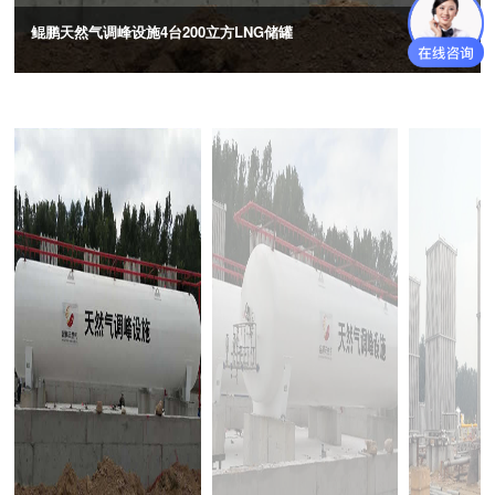
鲲鹏天然气调峰设施4台200立方LNG储罐