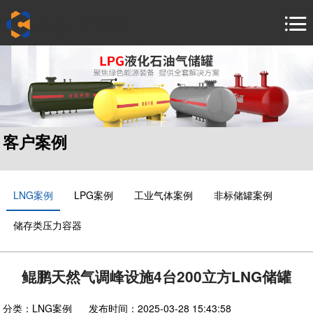
首
页
产
品
客
中
户
新
心
案
闻
安
客户案例
例
中
装
联
心
服
系
关
LNG案例
LPG案例
工业气体案例
非标储罐案例
务
我
于
中
储存类压力容器
们
中
文 /
En /
杰
русский
鲲鹏天然气调峰设施4台200立方LNG储罐
язык
分类：
LNG案例
发布时间：
2025-03-28 15:43:58